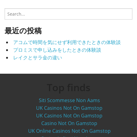
S
e
a
最近の投稿
r
c
アコムで時間を気にせず利用できたときの体験談
h
プロミスで申し込みをしたときの体験談
f
o
レイクとサラ金の違い
r
:
Top finds
Siti Scommesse Non Aams
UK Casinos Not On Gamstop
UK Casinos Not On Gamstop
Casino Not On Gamstop
UK Online Casinos Not On Gamstop