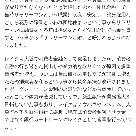
が成り立たなくなったとき登場したのが「団地金融」で、
当時サラリーマンという職業は収入も安定し、終身雇用な
どから花形の職業といわれ団地住まいという事からサラリ
ーマンに融資をする時は担保をとらず信用だけでお金を貸
すという事から「サラリーマン金融」と呼ばれるようにな
りました。
レイクも大阪で消費者金融として発足しましたが、消費者
金融の行き過ぎた貸出しや暴力的な取り立てが原因で多重
債務者が増え、ついには自己破産の申し立てが異常に増え
たため消費者を守るという事から貸金業法が改正されまし
たが、グレーゾーン金利の返還訴訟などから倒産していっ
たところや体力が激減していく中、新生銀行が業務拡大を
目指していた事もあり、レイクはノウハウやシステム、人
員すべてを新生銀行に譲渡し現在は消費者金融「サラ金」
ではなく銀行カードローンのレイクとして営業を行ってい
ます。